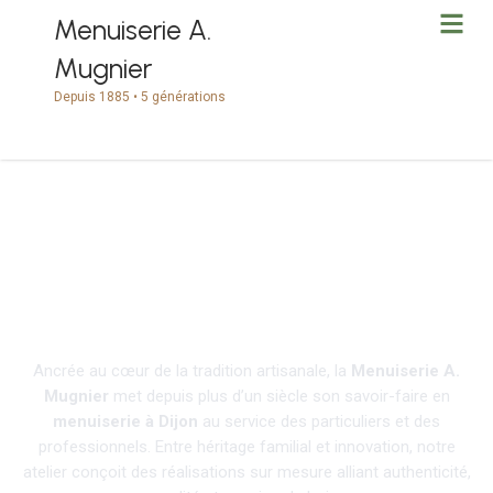
Menuiserie A.
Mugnier
Depuis 1885 • 5 générations
Menuiserie à Dijon
depuis 1885
Ancrée au cœur de la tradition artisanale, la
Menuiserie A.
Mugnier
met depuis plus d’un siècle son savoir-faire en
menuiserie à Dijon
au service des particuliers et des
professionnels. Entre héritage familial et innovation, notre
atelier conçoit des réalisations sur mesure alliant authenticité,