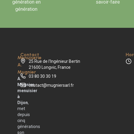
génération en
savoir-faire
génération
Contact
Hor
Menuiserie
25 Rue de l'Ingénieur Bertin
A.
21600 Longvic, France
Mugnier
03 80 30 30 19
A.
Mugnier,
contact@mugniersarl.fr
menuisier
à
Dijon
,
met
depuis
cinq
générations
son